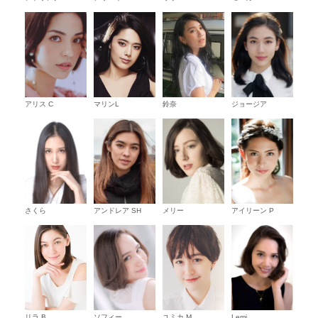
アリス C
マリンL
鈴奈
ジョージア
さくら
アンドレア SH
メリー
アイリーン P
リラ B
ソフィー
ユミカ M
Lemi