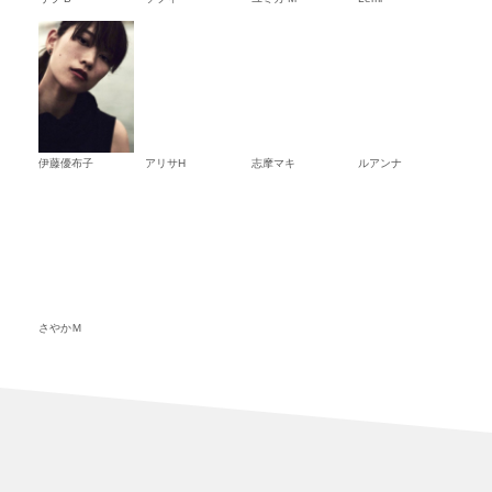
伊藤優布子
アリサH
志摩マキ
ルアンナ
さやかＭ