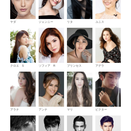
ヤダ
ジェンニー
リタ
ユニス
クロエ S
ソフィア R
プリンセス
アデラ
アラナ
アンナ
マリ
ビクター